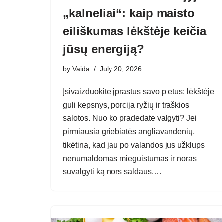
„kalneliai“: kaip maisto
eiliškumas lėkštėje keičia
jūsų energiją?
by
Vaida
July 20, 2026
Įsivaizduokite įprastus savo pietus: lėkštėje
guli kepsnys, porcija ryžių ir traškios
salotos. Nuo ko pradedate valgyti? Jei
pirmiausia griebiatės angliavandenių,
tikėtina, kad jau po valandos jus užklups
nenumaldomas mieguistumas ir noras
suvalgyti ką nors saldaus.…