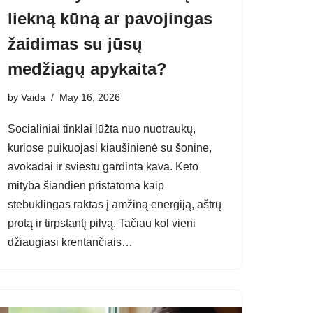
liekną kūną ar pavojingas
žaidimas su jūsų
medžiagų apykaita?
by
Vaida
May 16, 2026
Socialiniai tinklai lūžta nuo nuotraukų,
kuriose puikuojasi kiaušinienė su šonine,
avokadai ir sviestu gardinta kava. Keto
mityba šiandien pristatoma kaip
stebuklingas raktas į amžiną energiją, aštrų
protą ir tirpstantį pilvą. Tačiau kol vieni
džiaugiasi krentančiais…