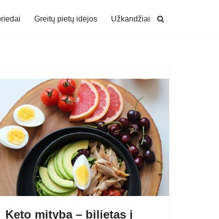
riedai
Greitų pietų idėjos
Užkandžiai
Keto mityba – bilietas į