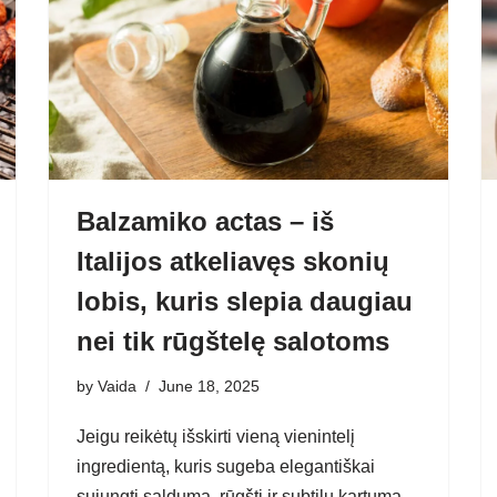
Balzamiko actas – iš
Italijos atkeliavęs skonių
lobis, kuris slepia daugiau
nei tik rūgštelę salotoms
by
Vaida
June 18, 2025
Jeigu reikėtų išskirti vieną vienintelį
ingredientą, kuris sugeba elegantiškai
sujungti saldumą, rūgštį ir subtilų kartumą,