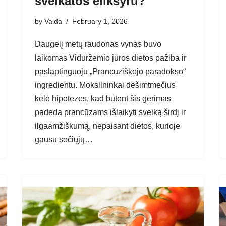
sveikatos eliksyru?
by
Vaida
February 1, 2026
Daugelį metų raudonas vynas buvo
laikomas Viduržemio jūros dietos pažiba ir
paslaptinguoju „Prancūziškojo paradokso“
ingredientu. Mokslininkai dešimtmečius
kėlė hipotezes, kad būtent šis gėrimas
padeda prancūzams išlaikyti sveiką širdį ir
ilgaamžiškumą, nepaisant dietos, kurioje
gausu sočiųjų…