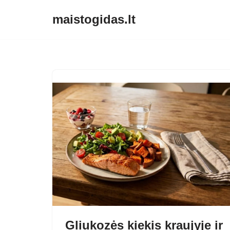
maistogidas.lt
Skip
to
content
Gliukozės kiekis kraujyje ir