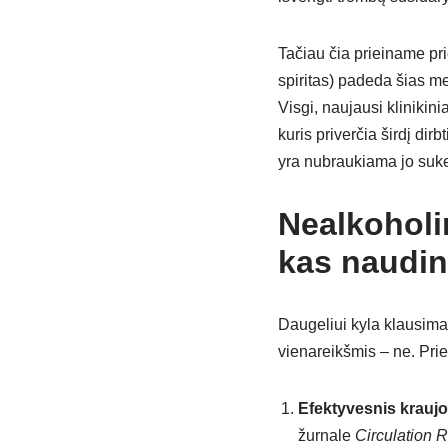
Tačiau čia prieiname pri
spiritas) padeda šias me
Visgi, naujausi klinikinia
kuris priverčia širdį dir
yra nubraukiama jo suke
Nealkoholi
kas naudi
Daugeliui kyla klausima
vienareikšmis – ne. Prie
Efektyvesnis krauj
žurnale
Circulation 