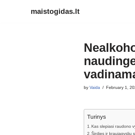
maistogidas.lt
Skip
to
content
Nealkoho
naudinges
vadinama
by
Vaida
February 1, 20
Turinys
Kas slepiasi raudono v
Širdies ir kraujagyslių