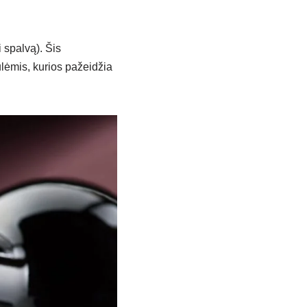
 spalvą). Šis
ulėmis, kurios pažeidžia