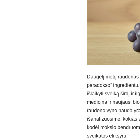
Daugelį metų raudonas v
paradokso“ ingredientu
išlaikyti sveiką širdį ir
medicina ir naujausi bio
raudono vyno nauda yra k
išanalizuosime, kokias 
kodėl mokslo bendruomenė
sveikatos eliksyru.