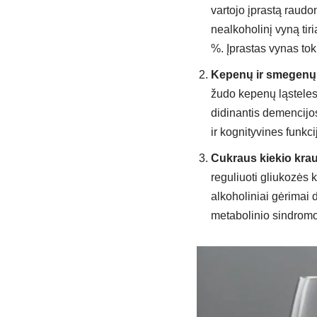
vartojo įprastą raudo
nealkoholinį vyną tir
%. Įprastas vynas tok
Kepenų ir smegenų
žudo kepenų ląsteles, 
didinantis demencijos
ir kognityvines funkc
Cukraus kiekio krau
reguliuoti gliukozės k
alkoholiniai gėrimai d
metabolinio sindromo i