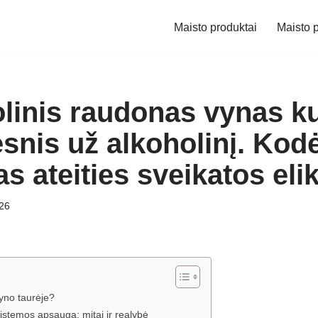
Maisto produktai
Maisto p
linis raudonas vynas k
nis už alkoholinį. Kodėl
s ateities sveikatos eli
26
yno taurėje?
 sistemos apsauga: mitai ir realybė