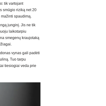
: tik vartojant
s smūgio riziką net 20
ą mažinti spaudimą.
gą junginį. Jis ne tik
guoju laikotarpiu
erina smegenų kraujotaką
žiagai.
udonas vynas gali padėti
uliną. Tuo tarpu
ai tiesiogiai veda prie