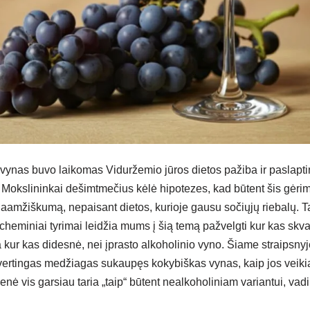
ynas buvo laikomas Viduržemio jūros dietos pažiba ir paslapt
. Mokslininkai dešimtmečius kėlė hipotezes, kad būtent šis gė
 ilgaamžiškumą, nepaisant dietos, kurioje gausu sočiųjų riebalų. T
cheminiai tyrimai leidžia mums į šią temą pažvelgti kur kas skva
ur kas didesnė, nei įprasto alkoholinio vyno. Šiame straipsnyje
vertingas medžiagas sukaupęs kokybiškas vynas, kaip jos veiki
 vis garsiau taria „taip“ būtent nealkoholiniam variantui, vadi