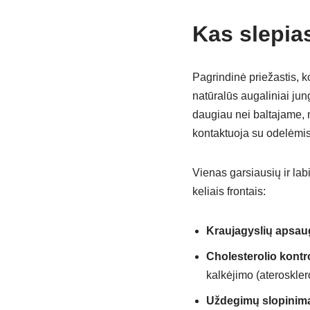
Kas slepia
Pagrindinė priežastis, k
natūralūs augaliniai jun
daugiau nei baltajame, n
kontaktuoja su odelėmis 
Vienas garsiausių ir labi
keliais frontais:
Kraujagyslių apsau
Cholesterolio kontro
kalkėjimo (ateroskler
Uždegimų slopinim