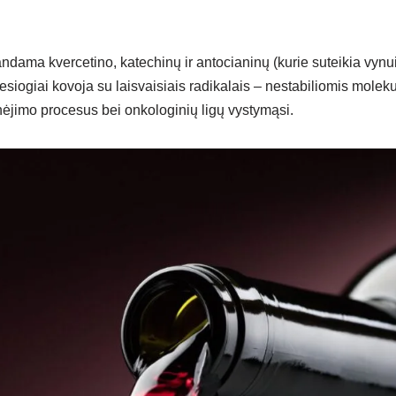
andama kvercetino, katechinų ir antocianinų (kurie suteikia vynui
tiesiogiai kovoja su laisvaisiais radikalais – nestabiliomis molek
enėjimo procesus bei onkologinių ligų vystymąsi.