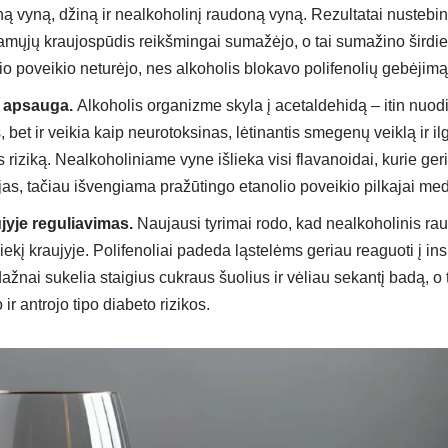
ną vyną, džiną ir nealkoholinį raudoną vyną. Rezultatai nustebino
iamųjų kraujospūdis reikšmingai sumažėjo, o tai sumažino širdie
io poveikio neturėjo, nes alkoholis blokavo polifenolių gebėjim
 apsauga.
Alkoholis organizme skyla į acetaldehidą – itin nuodin
bet ir veikia kaip neurotoksinas, lėtinantis smegenų veiklą ir il
 riziką. Nealkoholiniame vyne išlieka visi flavanoidai, kurie g
ijas, tačiau išvengiama pražūtingo etanolio poveikio pilkajai med
jyje reguliavimas.
Naujausi tyrimai rodo, kad nealkoholinis ra
iekį kraujyje. Polifenoliai padeda ląstelėms geriau reaguoti į ins
ažnai sukelia staigius cukraus šuolius ir vėliau sekantį badą, o t
r antrojo tipo diabeto rizikos.