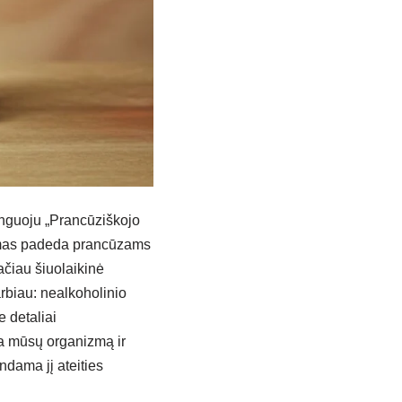
inguoju „Prancūziškojo
rimas padeda prancūzams
ačiau šiuolaikinė
rbiau: nealkoholinio
 detaliai
a mūsų organizmą ir
ndama jį ateities