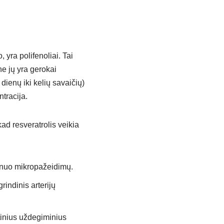
yra polifenoliai. Tai
ne jų yra gerokai
ienų iki kelių savaičių)
tracija.
kad resveratrolis veikia
) nuo mikropažeidimų.
rindinis arterijų
tinius uždegiminius