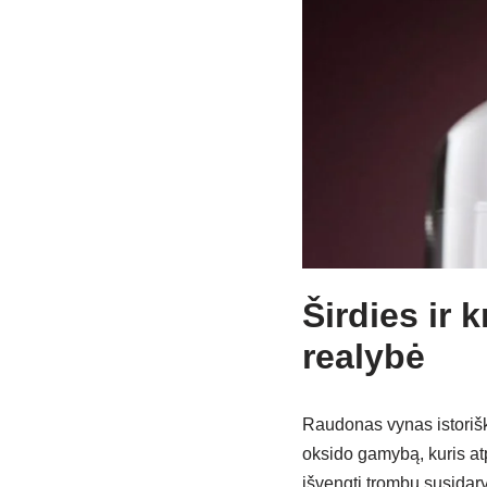
Širdies ir 
realybė
Raudonas vynas istorišk
oksido gamybą, kuris atp
išvengti trombų susidary