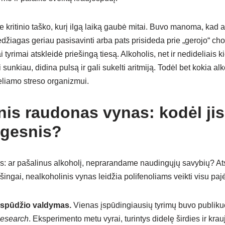
e kritinio taško, kurį ilgą laiką gaubė mitai. Buvo manoma, kad a
džiagas geriau pasisavinti arba pats prisideda prie „gerojo“ cho
i tyrimai atskleidė priešingą tiesą. Alkoholis, net ir nedideliais k
bti sunkiau, didina pulsą ir gali sukelti aritmiją. Todėl bet kokia 
liamo streso organizmui.
nis raudonas vynas: kodėl jis
ngesnis?
s: ar pašalinus alkoholį, neprarandame naudingųjų savybių? A
šingai, nealkoholinis vynas leidžia polifenoliams veikti visu pa
ospūdžio valdymas.
Vienas įspūdingiausių tyrimų buvo publiku
Research
. Eksperimento metu vyrai, turintys didelę širdies ir krauj