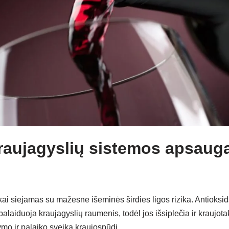
kraujagyslių sistemos apsauga:
ai siejamas su mažesne išeminės širdies ligos rizika. Antioksid
alaiduoja kraujagyslių raumenis, todėl jos išsiplečia ir kraujot
mo ir palaiko sveiką kraujospūdį.