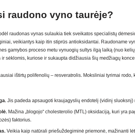
si raudono vyno taurėje?
odėl raudonas vynas sulaukia tiek sveikatos specialistų dėmesio, 
giniai, veikiantys kaip itin stiprūs antioksidantai. Raudoname vy
es gamybos proceso metu vynuogių sultys ilgą laiką (nuo kelių d
ir sėklomis, kuriose ir sukaupta didžiausia šių medžiagų koncen
ausiai ištirtų polifenolių – resveratrolis. Moksliniai tyrimai rodo, 
ga.
Jis padeda apsaugoti kraujagyslių endotelį (vidinį sluoksnį
lė.
Mažina „blogojo“ cholesterolio (MTL) oksidaciją, kuri yra pag
ozės) faktorius.
as.
Veikia kaip natūrali priešuždegiminė priemonė, mažinanti lė