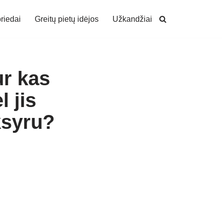
riedai
Greitų pietų idėjos
Užkandžiai
ur kas
 jis
ksyru?