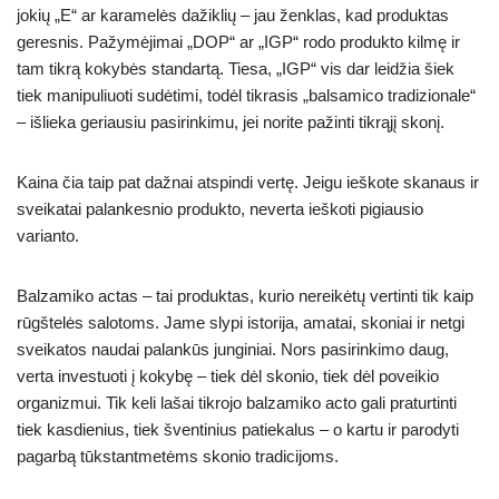
jokių „E“ ar karamelės dažiklių – jau ženklas, kad produktas
geresnis. Pažymėjimai „DOP“ ar „IGP“ rodo produkto kilmę ir
tam tikrą kokybės standartą. Tiesa, „IGP“ vis dar leidžia šiek
tiek manipuliuoti sudėtimi, todėl tikrasis „balsamico tradizionale“
– išlieka geriausiu pasirinkimu, jei norite pažinti tikrąjį skonį.
Kaina čia taip pat dažnai atspindi vertę. Jeigu ieškote skanaus ir
sveikatai palankesnio produkto, neverta ieškoti pigiausio
varianto.
Balzamiko actas – tai produktas, kurio nereikėtų vertinti tik kaip
rūgštelės salotoms. Jame slypi istorija, amatai, skoniai ir netgi
sveikatos naudai palankūs junginiai. Nors pasirinkimo daug,
verta investuoti į kokybę – tiek dėl skonio, tiek dėl poveikio
organizmui. Tik keli lašai tikrojo balzamiko acto gali praturtinti
tiek kasdienius, tiek šventinius patiekalus – o kartu ir parodyti
pagarbą tūkstantmetėms skonio tradicijoms.