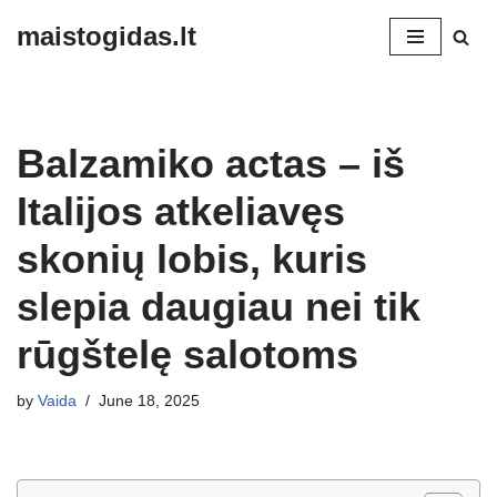
maistogidas.lt
Skip
to
content
Balzamiko actas – iš
Italijos atkeliavęs
skonių lobis, kuris
slepia daugiau nei tik
rūgštelę salotoms
by
Vaida
June 18, 2025