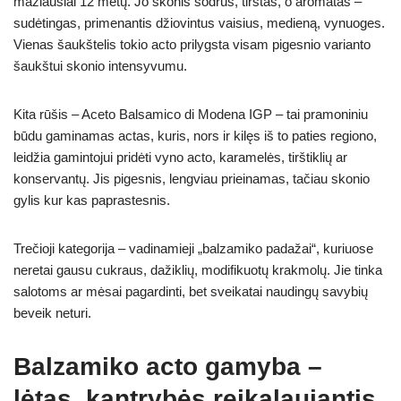
mažiausiai 12 metų. Jo skonis sodrus, tirštas, o aromatas –
sudėtingas, primenantis džiovintus vaisius, medieną, vynuoges.
Vienas šaukštelis tokio acto prilygsta visam pigesnio varianto
šaukštui skonio intensyvumu.
Kita rūšis – Aceto Balsamico di Modena IGP – tai pramoniniu
būdu gaminamas actas, kuris, nors ir kilęs iš to paties regiono,
leidžia gamintojui pridėti vyno acto, karamelės, tirštiklių ar
konservantų. Jis pigesnis, lengviau prieinamas, tačiau skonio
gylis kur kas paprastesnis.
Trečioji kategorija – vadinamieji „balzamiko padažai“, kuriuose
neretai gausu cukraus, dažiklių, modifikuotų krakmolų. Jie tinka
salotoms ar mėsai pagardinti, bet sveikatai naudingų savybių
beveik neturi.
Balzamiko acto gamyba –
lėtas, kantrybės reikalaujantis