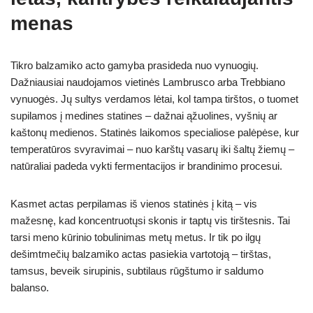
menas
Tikro balzamiko acto gamyba prasideda nuo vynuogių.
Dažniausiai naudojamos vietinės Lambrusco arba Trebbiano
vynuogės. Jų sultys verdamos lėtai, kol tampa tirštos, o tuomet
supilamos į medines statines – dažnai ąžuolines, vyšnių ar
kaštonų medienos. Statinės laikomos specialiose palėpėse, kur
temperatūros svyravimai – nuo karštų vasarų iki šaltų žiemų –
natūraliai padeda vykti fermentacijos ir brandinimo procesui.
Kasmet actas perpilamas iš vienos statinės į kitą – vis
mažesnę, kad koncentruotųsi skonis ir taptų vis tirštesnis. Tai
tarsi meno kūrinio tobulinimas metų metus. Ir tik po ilgų
dešimtmečių balzamiko actas pasiekia vartotoją – tirštas,
tamsus, beveik sirupinis, subtilaus rūgštumo ir saldumo
balanso.