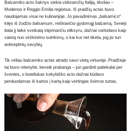
Balzamiko acto šaknys siekia viduramžių Italiją, tiksliau –
Modenos ir Reggio Emilia regionus. Iš pradžių actas buvo
naudojamas visai ne kulinarijoje. Jo pavadinimas „balsamico“
kilęs iš žodžio
balsamum
, reiškiančio gydomąjį balzamą. Senieji
italai jį laikė sveikatą stiprinančiu eliksyru, dažnai vartodavo kaip
vaistą nuo virškinimo sutrikimų, o kai kur net tikėta, jog jis turi
antiseptinių savybių.
Tik vėliau balzamiko actas atrado savo vietą virtuvėje. Pradžioje
tai buvo retenybė, beveik prabanga – juo gardinti patiekalai per
šventes, o buteliukas kokybiško acto dažnai būdavo
perduodamas iš kartos į kartą kaip vertingas šeimos turtas.