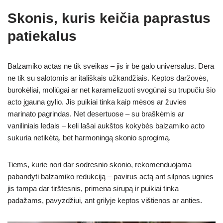
Skonis, kuris keičia paprastus
patiekalus
Balzamiko actas ne tik sveikas – jis ir be galo universalus. Dera
ne tik su salotomis ar itališkais užkandžiais. Keptos daržovės,
burokėliai, moliūgai ar net karamelizuoti svogūnai su trupučiu šio
acto įgauna gylio. Jis puikiai tinka kaip mėsos ar žuvies
marinato pagrindas. Net desertuose – su braškėmis ar
vaniliniais ledais – keli lašai aukštos kokybės balzamiko acto
sukuria netikėtą, bet harmoningą skonio sprogimą.
Tiems, kurie nori dar sodresnio skonio, rekomenduojama
pabandyti balzamiko redukciją – pavirus actą ant silpnos ugnies
jis tampa dar tirštesnis, primena sirupą ir puikiai tinka
padažams, pavyzdžiui, ant grilyje keptos vištienos ar anties.