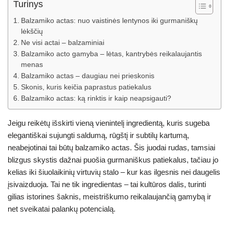
Turinys
Balzamiko actas: nuo vaistinės lentynos iki gurmaniškų
lėkščių
Ne visi actai – balzaminiai
Balzamiko acto gamyba – lėtas, kantrybės reikalaujantis
menas
Balzamiko actas – daugiau nei prieskonis
Skonis, kuris keičia paprastus patiekalus
Balzamiko actas: ką rinktis ir kaip neapsigauti?
Jeigu reikėtų išskirti vieną vienintelį ingredientą, kuris sugeba
elegantiškai sujungti saldumą, rūgštį ir subtilų kartumą,
neabejotinai tai būtų balzamiko actas. Šis juodai rudas, tamsiai
blizgus skystis dažnai puošia gurmaniškus patiekalus, tačiau jo
kelias iki šiuolaikinių virtuvių stalo – kur kas ilgesnis nei daugelis
įsivaizduoja. Tai ne tik ingredientas – tai kultūros dalis, turinti
gilias istorines šaknis, meistriškumo reikalaujančią gamybą ir
net sveikatai palankų potencialą.