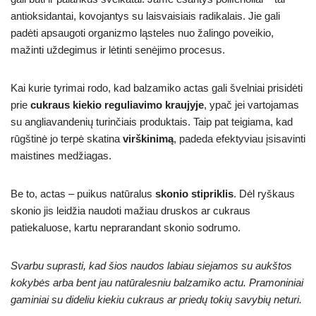
antioksidantai, kovojantys su laisvaisiais radikalais. Jie gali
padėti apsaugoti organizmo ląsteles nuo žalingo poveikio,
mažinti uždegimus ir lėtinti senėjimo procesus.
Kai kurie tyrimai rodo, kad balzamiko actas gali švelniai prisidėti
prie
cukraus kiekio reguliavimo kraujyje
, ypač jei vartojamas
su angliavandenių turinčiais produktais. Taip pat teigiama, kad
rūgštinė jo terpė skatina
virškinimą
, padeda efektyviau įsisavinti
maistines medžiagas.
Be to, actas – puikus natūralus
skonio stipriklis
. Dėl ryškaus
skonio jis leidžia naudoti mažiau druskos ar cukraus
patiekaluose, kartu neprarandant skonio sodrumo.
Svarbu suprasti, kad šios naudos labiau siejamos su aukštos
kokybės arba bent jau natūralesniu balzamiko actu. Pramoniniai
gaminiai su dideliu kiekiu cukraus ar priedų tokių savybių neturi.