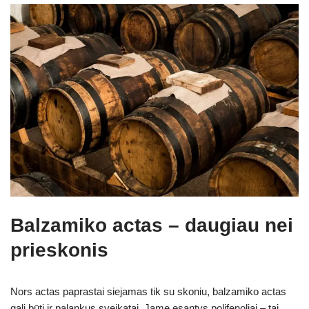
Balzamiko actas – daugiau nei
prieskonis
Nors actas paprastai siejamas tik su skoniu, balzamiko actas
gali būti ir palankus sveikatai. Jame esantys polifenoliai – tai