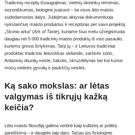
Tradicinių receptų išsaugojimas, vietinių ūkininkų rėmimas,
sezoniškumas, biologinė įvairovė – tai visos lėto maisto
sudedamosios dalys. Judėjimas aktyviai dokumentuoja
nykstančius maisto produktus ir receptūras per savo projektą
„Skonio arka“ (
Ark of Taste
), kuriame šiuo metu užregistruota
daugiau nei 5 000 tradicinių maisto produktų iš viso pasaulio,
kuriems gresia išnykimas. Tarp jų – ir Lietuvos tradiciniai
produktai: tradicinis lietuviškas skilandis, varškės sūris,
Antaninių obuolių veislė, šakotis, skruzdėlynas bei kai kurios
mūsų vietinės gyvulių ir paukščių veislės.
Ką sako mokslas: ar lėtas
valgymas iš tikrųjų kažką
keičia?
Lėto maisto filosofiją galima vertinti kaip kultūrinį ar politinį
pareiškimą – ir daugelis taip daro. Tačiau jos fiziologinis