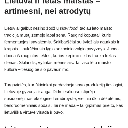
Lietuva ir lėtas maistas –
artimesni, nei atrodytų
Lietuviai galbūt nežino žodžių
slow food
, tačiau lėto maisto
tradicija mūsų žemėje labai sena. Rauginti kopūstai, kurie
fermentuojasi savaitėmis. Šaltibarščiai su šviežiais agurkais ir
krapais – aukščiausio lygio sezoninio valgio pavyzdys. Juoda
duona iš raugintos tešlos, kurios kepimo ciklas trunka kelias
dienas. Skilandis, vytintas mėnesiais. Tai visa lėto maisto
kultūra – tiesiog be šio pavadinimo.
Turgavietės, kur ūkininkai pardavinėja savo produkciją tiesiogiai,
Lietuvoje gyvuoja ir auga. Didmiesčiuose stiprėja
susidomėjimas ekologine žemdirbyste, vietinių ūkių dėžutėmis,
bendruomeniniais sodais. Tai ne mada – tai grįžimas prie to, kas
lietuviška virtuvė visada ir buvo.