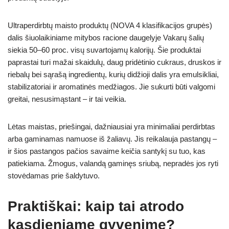
Ultraperdirbtų maisto produktų (NOVA 4 klasifikacijos grupės)
dalis šiuolaikiniame mitybos racione daugelyje Vakarų šalių
siekia 50–60 proc. visų suvartojamų kalorijų. Šie produktai
paprastai turi mažai skaidulų, daug pridėtinio cukraus, druskos ir
riebalų bei sąrašą ingredientų, kurių didžioji dalis yra emulsikliai,
stabilizatoriai ir aromatinės medžiagos. Jie sukurti būti valgomi
greitai, nesusimąstant – ir tai veikia.
Lėtas maistas, priešingai, dažniausiai yra minimaliai perdirbtas
arba gaminamas namuose iš žaliavų. Jis reikalauja pastangų –
ir šios pastangos pačios savaime keičia santykį su tuo, kas
patiekiama. Žmogus, valandą gaminęs sriubą, nepradės jos ryti
stovėdamas prie šaldytuvo.
Praktiškai: kaip tai atrodo
kasdieniame gyvenime?