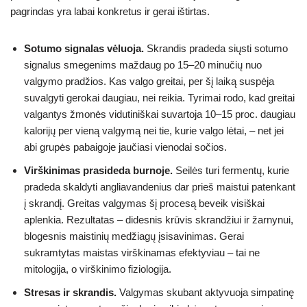
pagrindas yra labai konkretus ir gerai ištirtas.
Sotumo signalas vėluoja.
Skrandis pradeda siųsti sotumo
signalus smegenims maždaug po 15–20 minučių nuo
valgymo pradžios. Kas valgo greitai, per šį laiką suspėja
suvalgyti gerokai daugiau, nei reikia. Tyrimai rodo, kad greitai
valgantys žmonės vidutiniškai suvartoja 10–15 proc. daugiau
kalorijų per vieną valgymą nei tie, kurie valgo lėtai, – net jei
abi grupės pabaigoje jaučiasi vienodai sočios.
Virškinimas prasideda burnoje.
Seilės turi fermentų, kurie
pradeda skaldyti angliavandenius dar prieš maistui patenkant
į skrandį. Greitas valgymas šį procesą beveik visiškai
aplenkia. Rezultatas – didesnis krūvis skrandžiui ir žarnynui,
blogesnis maistinių medžiagų įsisavinimas. Gerai
sukramtytas maistas virškinamas efektyviau – tai ne
mitologija, o virškinimo fiziologija.
Stresas ir skrandis.
Valgymas skubant aktyvuoja simpatinę