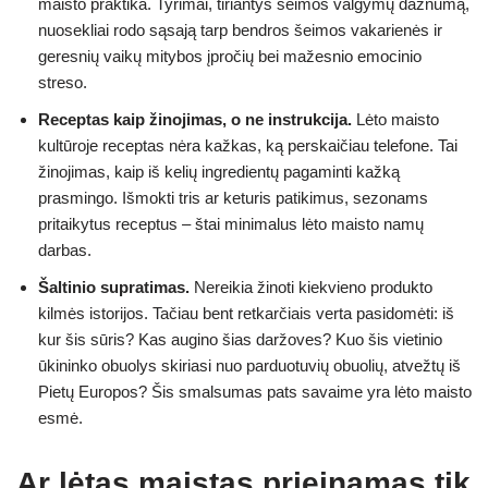
maisto praktika. Tyrimai, tiriantys šeimos valgymų dažnumą,
nuosekliai rodo sąsają tarp bendros šeimos vakarienės ir
geresnių vaikų mitybos įpročių bei mažesnio emocinio
streso.
Receptas kaip žinojimas, o ne instrukcija.
Lėto maisto
kultūroje receptas nėra kažkas, ką perskaičiau telefone. Tai
žinojimas, kaip iš kelių ingredientų pagaminti kažką
prasmingo. Išmokti tris ar keturis patikimus, sezonams
pritaikytus receptus – štai minimalus lėto maisto namų
darbas.
Šaltinio supratimas.
Nereikia žinoti kiekvieno produkto
kilmės istorijos. Tačiau bent retkarčiais verta pasidomėti: iš
kur šis sūris? Kas augino šias daržoves? Kuo šis vietinio
ūkininko obuolys skiriasi nuo parduotuvių obuolių, atvežtų iš
Pietų Europos? Šis smalsumas pats savaime yra lėto maisto
esmė.
Ar lėtas maistas prieinamas tik