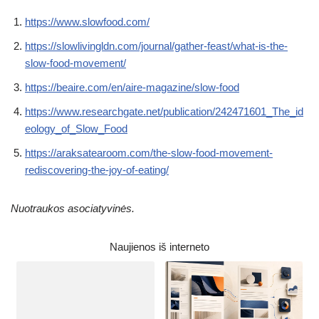
https://www.slowfood.com/
https://slowlivingldn.com/journal/gather-feast/what-is-the-
slow-food-movement/
https://beaire.com/en/aire-magazine/slow-food
https://www.researchgate.net/publication/242471601_The_id
eology_of_Slow_Food
https://araksatearoom.com/the-slow-food-movement-
rediscovering-the-joy-of-eating/
Nuotraukos asociatyvinės.
Naujienos iš interneto