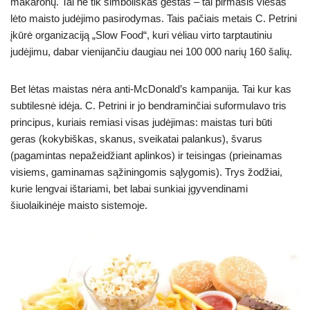
makaronų. Tai ne tik simboliškas gestas – tai pirmasis viešas
lėto maisto judėjimo pasirodymas. Tais pačiais metais C. Petrini
įkūrė organizaciją „Slow Food“, kuri vėliau virto tarptautiniu
judėjimu, dabar vienijančiu daugiau nei 100 000 narių 160 šalių.
Bet lėtas maistas nėra anti-McDonald’s kampanija. Tai kur kas
subtilesnė idėja. C. Petrini ir jo bendraminčiai suformulavo tris
principus, kuriais remiasi visas judėjimas: maistas turi būti
geras (kokybiškas, skanus, sveikatai palankus), švarus
(pagamintas nepažeidžiant aplinkos) ir teisingas (prieinamas
visiems, gaminamas sąžiningomis sąlygomis). Trys žodžiai,
kurie lengvai ištariami, bet labai sunkiai įgyvendinami
šiuolaikinėje maisto sistemoje.