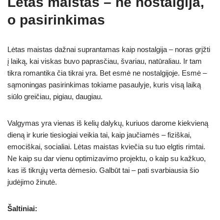
Lėtas maistas – ne nostalgija,
o pasirinkimas
Lėtas maistas dažnai suprantamas kaip nostalgija – noras grįžti
į laiką, kai viskas buvo paprasčiau, švariau, natūraliau. Ir tam
tikra romantika čia tikrai yra. Bet esmė ne nostalgijoje. Esmė –
sąmoningas pasirinkimas tokiame pasaulyje, kuris visą laiką
siūlo greičiau, pigiau, daugiau.
Valgymas yra vienas iš kelių dalykų, kuriuos darome kiekvieną
dieną ir kurie tiesiogiai veikia tai, kaip jaučiamės – fiziškai,
emociškai, socialiai. Lėtas maistas kviečia su tuo elgtis rimtai.
Ne kaip su dar vienu optimizavimo projektu, o kaip su kažkuo,
kas iš tikrųjų verta dėmesio. Galbūt tai – pati svarbiausia šio
judėjimo žinutė.
Šaltiniai: