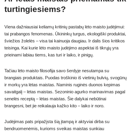
turtingiesiems?
Viena dažniausiai keliamų kritinių pastabų lėto maisto judėjimui:
tai prabangos fenomenas. Ūkininkų turgus, ekologiški produktai,
šviežios žolelės – visa tai kainuoja daugiau. Ir dalis šios kritikos
teisinga. Kai kurie lėto maisto judėjimo aspektai iš tikrųjų yra
prieinami labiau tiems, kas turi ir laiko, ir pinigų.
Tačiau lėto maisto filosofija savo šerdyje nesutampa su
brangiais produktais. Puodas troškinio iš vietinių bulvių, svogūnų
ir morkų yra lėtas maistas. Naminis ruginės duonos kepimas
savaitgalį – lėtas maistas. Sezoninio agurko marinavimas pagal
senelės receptą – lėtas maistas. Šie dalykai nebūtinai
brangesni, bet jie reikalauja kažko kito – laiko ir noro.
Judėjimas pats pripažįsta šią įtampą ir aktyviai dirba su
bendruomenėmis, kurioms sveikas maistas sunkiau