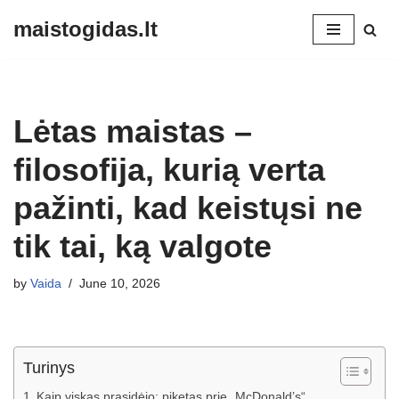
maistogidas.lt
Skip
to
content
Lėtas maistas –
filosofija, kurią verta
pažinti, kad keistųsi ne
tik tai, ką valgote
by
Vaida
June 10, 2026
Turinys
Kaip viskas prasidėjo: piketas prie „McDonald’s“