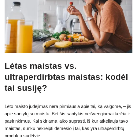
Lėtas maistas vs.
ultraperdirbtas maistas: kodėl
tai susiję?
Lėto maisto judėjimas nėra pirmiausia apie tai, ką valgome, – jis
apie santykį su maistu. Bet šis santykis neišvengiamai keičia ir
pasirinkimus. Kai skiriama laiko suprasti, iš kur atkeliauja tavo
maistas, sunku nekreipti dėmesio į tai, kas yra ultraperdirbtų
produktų sudėtyje.