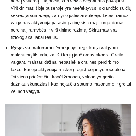
nervų sistemą – tą pačią, kuri veikia bėgant nuo pavojaus.
Virškinimas šioje būsenoje yra neefektyvus: skrandžio sulčių
sekrecija sumažėja, žarnyno judesiai sulėtėja. Lėtas, ramus
valgymas aktyvuoja parasimpatinę sistemą – organizmas
pereina į ramybės ir virškinimo režimą. Skirtumas yra
fiziologiškai labai realus.
Ryšys su malonumu.
Smegenys registruoja valgymo
malonumą tik tada, kai iš tikrųjų jaučiamas skonis. Greitai
valgant, maistas dažnai nepasiekia oralinės perdirbimo
fazės, kurioje aktyvuojami skonį registruojantys receptoriai.
Tai viena priežasčių, kodėl žmonės, valgantys greitai,
dažniau skundžiasi, kad nejaučia sotumo malonumo ir greitai
vėl nori valgyti.