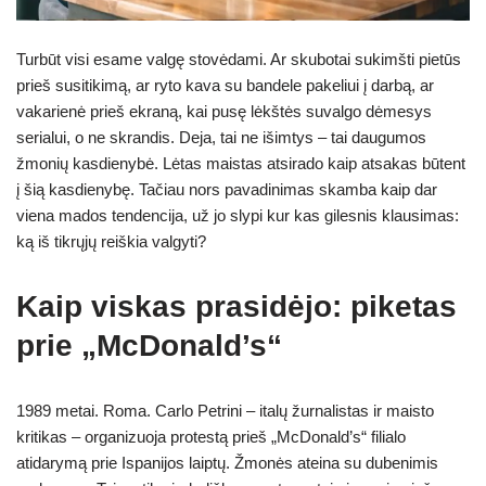
Turbūt visi esame valgę stovėdami. Ar skubotai sukimšti pietūs
prieš susitikimą, ar ryto kava su bandele pakeliui į darbą, ar
vakarienė prieš ekraną, kai pusę lėkštės suvalgo dėmesys
serialui, o ne skrandis. Deja, tai ne išimtys – tai daugumos
žmonių kasdienybė. Lėtas maistas atsirado kaip atsakas būtent
į šią kasdienybę. Tačiau nors pavadinimas skamba kaip dar
viena mados tendencija, už jo slypi kur kas gilesnis klausimas:
ką iš tikrųjų reiškia valgyti?
Kaip viskas prasidėjo: piketas
prie „McDonald’s“
1989 metai. Roma. Carlo Petrini – italų žurnalistas ir maisto
kritikas – organizuoja protestą prieš „McDonald’s“ filialo
atidarymą prie Ispanijos laiptų. Žmonės ateina su dubenimis