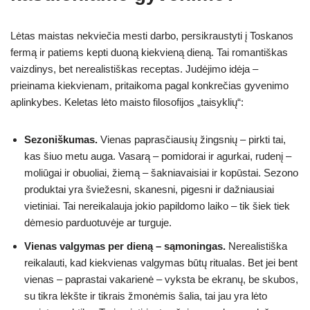
Lėtas maistas nekviečia mesti darbo, persikraustyti į Toskanos
fermą ir patiems kepti duoną kiekvieną dieną. Tai romantiškas
vaizdinys, bet nerealistiškas receptas. Judėjimo idėja –
prieinama kiekvienam, pritaikoma pagal konkrečias gyvenimo
aplinkybes. Keletas lėto maisto filosofijos „taisyklių“:
Sezoniškumas.
Vienas paprasčiausių žingsnių – pirkti tai,
kas šiuo metu auga. Vasarą – pomidorai ir agurkai, rudenį –
moliūgai ir obuoliai, žiemą – šakniavaisiai ir kopūstai. Sezono
produktai yra šviežesni, skanesni, pigesni ir dažniausiai
vietiniai. Tai nereikalauja jokio papildomo laiko – tik šiek tiek
dėmesio parduotuvėje ar turguje.
Vienas valgymas per dieną – sąmoningas.
Nerealistiška
reikalauti, kad kiekvienas valgymas būtų ritualas. Bet jei bent
vienas – paprastai vakarienė – vyksta be ekranų, be skubos,
su tikra lėkšte ir tikrais žmonėmis šalia, tai jau yra lėto