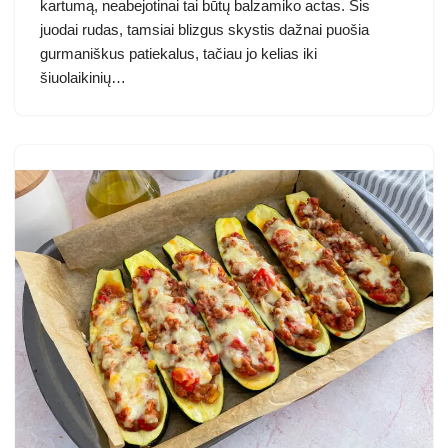
kartumą, neabejotinai tai būtų balzamiko actas. Šis
juodai rudas, tamsiai blizgus skystis dažnai puošia
gurmaniškus patiekalus, tačiau jo kelias iki
šiuolaikinių…