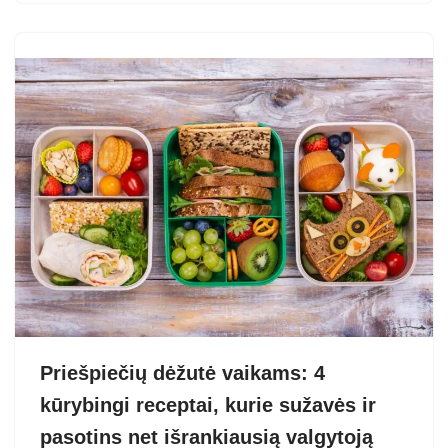
Priešpiečių dėžutė vaikams: 4
kūrybingi receptai, kurie sužavės ir
pasotins net išrankiausią valgytoją