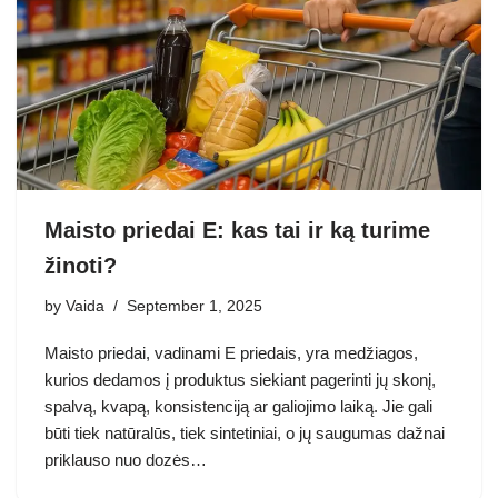
Maisto priedai E: kas tai ir ką turime
žinoti?
by
Vaida
September 1, 2025
Maisto priedai, vadinami E priedais, yra medžiagos,
kurios dedamos į produktus siekiant pagerinti jų skonį,
spalvą, kvapą, konsistenciją ar galiojimo laiką. Jie gali
būti tiek natūralūs, tiek sintetiniai, o jų saugumas dažnai
priklauso nuo dozės…