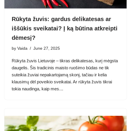
Rūkyta žuvis: gardus delikatesas ar
iššūkis sveikatai? Į ką būtina atkreipti
dėmesį?
by
Vaida
June 27, 2025
Rūkyta žuvis Lietuvoje – tikras delikatesas, kurį mėgsta
daugelis. Šis tradicinis maisto ruošimo būdas ne tik
suteikia žuviai nepakartojamą skonį, tačiau ir kelia
klausimų dėl poveikio sveikatai. Ar rūkyta žuvis tikrai
tokia naudinga, kaip mes…