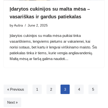
Įdarytos cukinijos su malta mėsa –
vasariškas ir gardus patiekalas
by
Aušra
June 2, 2025
Įdarytos cukinijos su malta mėsa puikiai tinka
vasariškiems, lengviems pietums ar vakarienei, kai
norisi sotaus, bet kartu ir lengvai virškinamo maisto. Šis
patiekalas tinka ir tiems, kurie vengia angliavandenių.
Maltą mėsą ar faršą galima naudoti…
« Previous
1
2
3
4
5
Next »