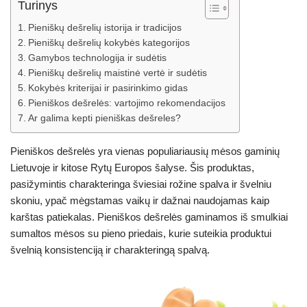
Turinys
Pieniškų dešrelių istorija ir tradicijos
Pieniškų dešrelių kokybės kategorijos
Gamybos technologija ir sudėtis
Pieniškų dešrelių maistinė vertė ir sudėtis
Kokybės kriterijai ir pasirinkimo gidas
Pieniškos dešrelės: vartojimo rekomendacijos
Ar galima kepti pieniškas dešreles?
Pieniškos dešrelės yra vienas populiariausių mėsos gaminių
Lietuvoje ir kitose Rytų Europos šalyse. Šis produktas,
pasižymintis charakteringa šviesiai rožine spalva ir švelniu
skoniu, ypač mėgstamas vaikų ir dažnai naudojamas kaip
karštas patiekalas. Pieniškos dešrelės gaminamos iš smulkiai
sumaltos mėsos su pieno priedais, kurie suteikia produktui
švelnią konsistenciją ir charakteringą spalvą.