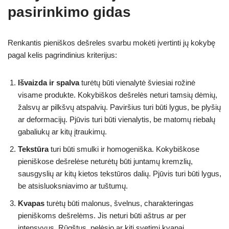
pasirinkimo gidas
Renkantis pieniškos dešreles svarbu mokėti įvertinti jų kokybę
pagal kelis pagrindinius kriterijus:
Išvaizda ir spalva
turėtų būti vienalytė šviesiai rožinė
visame produkte. Kokybiškos dešrelės neturi tamsių dėmių,
žalsvų ar pilkšvų atspalvių. Paviršius turi būti lygus, be plyšių
ar deformacijų. Pjūvis turi būti vienalytis, be matomų riebalų
gabaliukų ar kitų įtraukimų.
Tekstūra
turi būti smulki ir homogeniška. Kokybiškose
pieniškose dešrelėse neturėtų būti juntamų kremzlių,
sausgyslių ar kitų kietos tekstūros dalių. Pjūvis turi būti lygus,
be atsisluoksniavimo ar tuštumų.
Kvapas
turėtų būti malonus, švelnus, charakteringas
pieniškoms dešrelėms. Jis neturi būti aštrus ar per
intensyvus. Rūgštus, pelėsio ar kiti svetimi kvapai