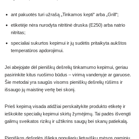
ant pakuotės turi užrašą „Tinkamos kepti“ arba „Grill“;
etiketėje nėra nurodyta nitritinė druska (E250) arba natrio
nitritas;
specialiai sukurtos kepimui ir jų sudėtis pritaikyta aukštos
temperatūros apdorojimui.
Jei abejojate dėl pieniškų dešrelių tinkamumo kepimui, geriau
pasirinkite kitus ruošimo būdus – virimą vandenyje ar garuose.
Šie metodai yra saugūs visoms pieniškų dešrelių rūšims ir
išsaugo jų maistinę vertę bei skonį.
Prieš kepimą visada atidžiai perskaitykite produkto etiketę ir
ieškokite specialių kepimui skirtų žymėjimų. Tai padės išvengti
galimų sveikatos rizikų ir užtikrins saugų bei skanų patiekalą.
Pieniškos dešrelės išlieka populiariu lietuvišku mėsos gaminiu