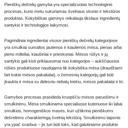
Pieniškų dešrelių gamyba yra specializuotas technologinis
procesas, kurio metu sukuriamas švelnaus skonio ir tekstūros
produktas. Kokybiškas gaminys reikalauja tikslaus ingredientų
santykio ir technologijos laikymosi.
Pagrindiniai ingredientai visose pieniškų dešrelių kategorijose
yra smulkiai sumaltos jautienos ir kiaulienos mėsa, pienas arba
pieno milteliai, kiaušiniai ir prieskoniai. Mėsos rūšys ir jų
santykis gali kisti priklausomai nuo kategorijos – aukščiausios
rūšies produktuose naudojama tik kokybiška mėsa (draudžiami
bet kokie mėsos pakaitalai), o žemesnių kategorijų gali būti
įtraukta ir mėsa su didesniu riebalų kiekiu, mėsos pakaitalai ir kt.
Gamybos procesas prasideda kruopščiu mėsos paruošimu ir
smulkinimu. Mėsa smulkinama specialiuose kuteriuose iki labai
smulkios, homogeniškos masės, kuri užtikrina pieniškoms
dešrelėms charakteringą švelnią tekstūrą. Smulkinimo laipsnis
yra ypač svarbus – jis turi būti toks, kad galutiniame produkte