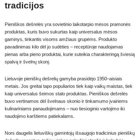
tradicijos
Pieniškos dešrelės yra sovietinio laikotarpio mėsos pramonės
produktas, kuris buvo sukurtas kaip universalus mėsos
gaminys, tinkantis visoms amžiaus grupėms. Produkto
pavadinimas kilo dėl jo sudėties – receptūroje naudojamas
pienas arba pieno produktai, kurie suteikia charakteringą šviesią
spalvą ir švelnų skonį.
Lietuvoje pieniškų dešrelių gamyba prasidėjo 1950–aisiais
metais. Jos greitai tapo populiarios tiek kaip vaikų maistas, tiek
kaip universalus šeimos stalo produktas. Pieniškos dešrelės
buvo vertinamos dėl švelnaus skonio ir tinkamumo įvairiems
kulinariniams panaudojimams – nuo tiesioginio vartojimo iki
naudojimo karštiems patiekalams.
Nors daugelis lietuviškų gamintojų išsaugojo tradicinius pieniškų