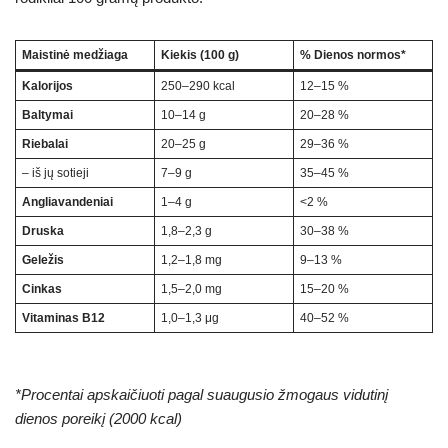
Maistinė medžiaga
Kiekis (100 g)
% Dienos normos*
Kalorijos
250–290 kcal
12–15 %
Baltymai
10–14 g
20–28 %
Riebalai
20–25 g
29–36 %
– iš jų sotieji
7–9 g
35–45 %
Angliavandeniai
1–4 g
<2 %
Druska
1,8–2,3 g
30–38 %
Geležis
1,2–1,8 mg
9–13 %
Cinkas
1,5–2,0 mg
15–20 %
Vitaminas B12
1,0–1,3 μg
40–52 %
*Procentai apskaičiuoti pagal suaugusio žmogaus vidutinį
dienos poreikį (2000 kcal)