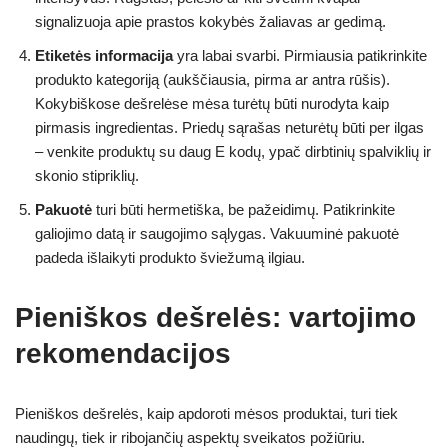
signalizuoja apie prastos kokybės žaliavas ar gedimą.
Etiketės informacija
yra labai svarbi. Pirmiausia patikrinkite
produkto kategoriją (aukščiausia, pirma ar antra rūšis).
Kokybiškose dešrelėse mėsa turėtų būti nurodyta kaip
pirmasis ingredientas. Priedų sąrašas neturėtų būti per ilgas
– venkite produktų su daug E kodų, ypač dirbtinių spalviklių ir
skonio stipriklių.
Pakuotė
turi būti hermetiška, be pažeidimų. Patikrinkite
galiojimo datą ir saugojimo sąlygas. Vakuuminė pakuotė
padeda išlaikyti produkto šviežumą ilgiau.
Pieniškos dešrelės: vartojimo
rekomendacijos
Pieniškos dešrelės, kaip apdoroti mėsos produktai, turi tiek
naudingų, tiek ir ribojančių aspektų sveikatos požiūriu.