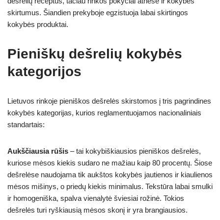
dešrelių receptus, tačiau rinkos pokyčiai atnešė ir kokybės
skirtumus. Šiandien prekyboje egzistuoja labai skirtingos
kokybės produktai.
Pieniškų dešrelių kokybės
kategorijos
Lietuvos rinkoje pieniškos dešrelės skirstomos į tris pagrindines
kokybės kategorijas, kurios reglamentuojamos nacionaliniais
standartais:
Aukščiausia rūšis
– tai kokybiškiausios pieniškos dešrelės,
kuriose mėsos kiekis sudaro ne mažiau kaip 80 procentų. Šiose
dešrelėse naudojama tik aukštos kokybės jautienos ir kiaulienos
mėsos mišinys, o priedų kiekis minimalus. Tekstūra labai smulki
ir homogeniška, spalva vienalytė šviesiai rožinė. Tokios
dešrelės turi ryškiausią mėsos skonį ir yra brangiausios.