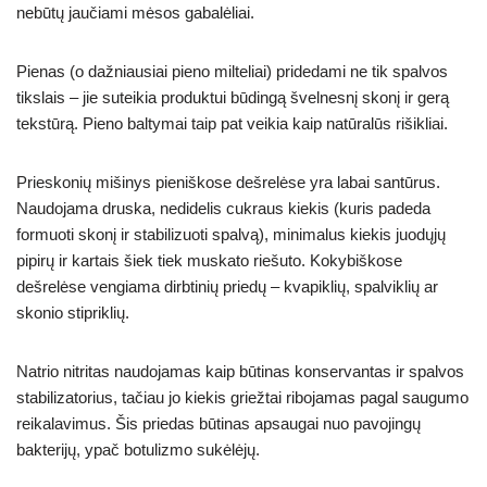
nebūtų jaučiami mėsos gabalėliai.
Pienas (o dažniausiai pieno milteliai) pridedami ne tik spalvos
tikslais – jie suteikia produktui būdingą švelnesnį skonį ir gerą
tekstūrą. Pieno baltymai taip pat veikia kaip natūralūs rišikliai.
Prieskonių mišinys pieniškose dešrelėse yra labai santūrus.
Naudojama druska, nedidelis cukraus kiekis (kuris padeda
formuoti skonį ir stabilizuoti spalvą), minimalus kiekis juodųjų
pipirų ir kartais šiek tiek muskato riešuto. Kokybiškose
dešrelėse vengiama dirbtinių priedų – kvapiklių, spalviklių ar
skonio stipriklių.
Natrio nitritas naudojamas kaip būtinas konservantas ir spalvos
stabilizatorius, tačiau jo kiekis griežtai ribojamas pagal saugumo
reikalavimus. Šis priedas būtinas apsaugai nuo pavojingų
bakterijų, ypač botulizmo sukėlėjų.