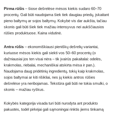
Pirma rūšis
– šiose dešrelėse mėsos kiekis sudaro 60–70
procentų. Gali būti naudojama šiek tiek daugiau priedų, įskaitant
pieno baltymų ar sojos baltymų. Kokybė vis dar aukšta, tačiau
skonis gali būti šiek tiek mažiau intensyvus nei aukščiausios
rūšies produktuose. Kaina vidutinė.
Antra rūšis
– ekonomiškiausi pieniškų dešrelių variantai,
kuriuose mėsos kiekis gali siekti vos 50–60 procentų (o
dažniausiai jos ten visai nėra – tik įvairūs pakaitalai: odelės,
krakmolas, riebalai, mechaniškai atskirta mėsa ir pan.).
Naudojama daug pridėtinių ingredientų, tokių kaip krakmolas,
sojos baltymai ar kiti rišikliai, nes jų kiekis antros rūšies
dešrelėse yra neribojamas. Tekstūra gali būti ne tokia smulki, o
skonis – mažiau ryškus.
Kokybės kategorija visada turi būti nurodyta ant produkto
pakuotės, todėl pirkėjai gali sąmoningai rinktis jiems tinkamą