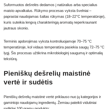
Suformuotos dešrelės dedamos į natūralius arba specialius
maisto apvalkalus. Rūkymo procesas vyksta švelniai –
paprastai naudojamas šaltas rūkymas (18–22°C temperatūroje),
kuris suteikia lengvą charakteringą aromatą neperkraunant
jautraus skonio.
Terminis apdorojimas vyksta kontroliuojamoje 70–75 °C
temperatūroje, kol vidaus temperatūra pasiekia saugų 72–75 °C
lygį. Šis procesas užtikrina mikrobiologinį saugumą ir optimalią
tekstūrą.
Pieniškų dešrelių maistinė
vertė ir sudėtis
Pieniškų dešrelių maistinė vertė priklauso nuo jų kategorijos ir
gamintojo naudojamų ingredientų. Žemiau pateikti vidutiniai
rodikliai 100 gramų produkto: