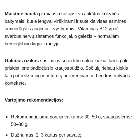
Maistinė nauda
pirmiausia susijusi su aukštos kokybės
baltymais, kurie lengvai virškinami ir suteikia visas esmines
aminorūgštis augimui ir vystymuisi. Vitaminas B12 ypač
svarbus nervų sistemos funkcijai, o geležis – normaliam
hemoglobino lygiui kraujyje.
Galimos rizikos
susijusios su dideliu natrio kiekiu, kuris gali
prisidėti prie padidėjusio kraujospūdžio. Sočiųjų riebalų kiekis
taip pat reikšmingas ir turėtų būti vertinamas bendros mitybos
kontekste.
Vartojimo rekomendacijos:
Rekomenduojama porcija vaikams: 30–50 g, suaugusiems:
50–80 g.
Dažnumas: 2–3 kartus per savaitę.