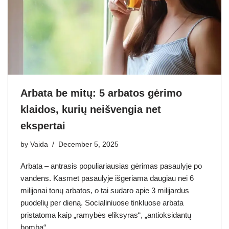
Arbata be mitų: 5 arbatos gėrimo
klaidos, kurių neišvengia net
ekspertai
by
Vaida
December 5, 2025
Arbata – antrasis populiariausias gėrimas pasaulyje po
vandens. Kasmet pasaulyje išgeriama daugiau nei 6
milijonai tonų arbatos, o tai sudaro apie 3 milijardus
puodelių per dieną. Socialiniuose tinkluose arbata
pristatoma kaip „ramybės eliksyras“, „antioksidantų
bomba“…