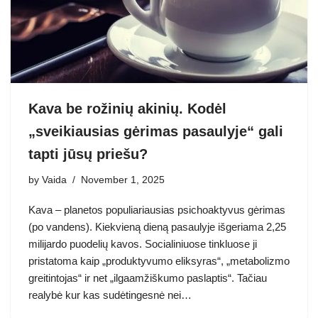
Kava be rožinių akinių. Kodėl
„sveikiausias gėrimas pasaulyje“ gali
tapti jūsų priešu?
by
Vaida
November 1, 2025
Kava – planetos populiariausias psichoaktyvus gėrimas
(po vandens). Kiekvieną dieną pasaulyje išgeriama 2,25
milijardo puodelių kavos. Socialiniuose tinkluose ji
pristatoma kaip „produktyvumo eliksyras“, „metabolizmo
greitintojas“ ir net „ilgaamžiškumo paslaptis“. Tačiau
realybė kur kas sudėtingesnė nei…