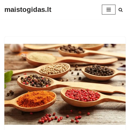
maistogidas.lt
Skip
to
content