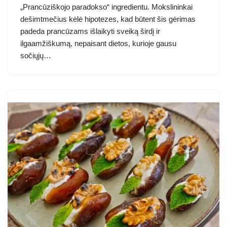
„Prancūziškojo paradokso“ ingredientu. Mokslininkai
dešimtmečius kėlė hipotezes, kad būtent šis gėrimas
padeda prancūzams išlaikyti sveiką širdį ir
ilgaamžiškumą, nepaisant dietos, kurioje gausu
sočiųjų…