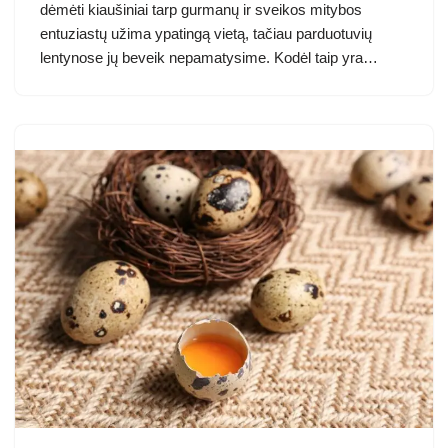
dėmėti kiaušiniai tarp gurmanų ir sveikos mitybos
entuziastų užima ypatingą vietą, tačiau parduotuvių
lentynose jų beveik nepamatysime. Kodėl taip yra…