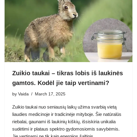
Zuikio taukai – tikras lobis iš laukinės
gamtos. Kodėl jie taip vertinami?
by
Vaida
March 17, 2025
Zuikio taukai nuo seniausių laikų užima svarbią vietą
liaudies medicinoje ir tradicinėje mityboje. Šie natūralūs
riebalai, gaunami iš laukinių kiškių, išsiskiria unikalia
sudėtimi ir plataus spektro gydomosiomis savybėmis.
Jie vertinami ne tik kaip energijos šaltinis,…