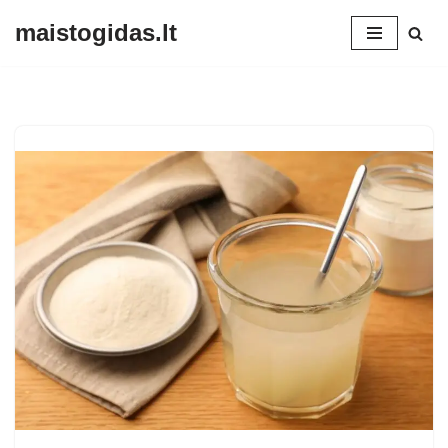
maistogidas.lt
Skip
to
content