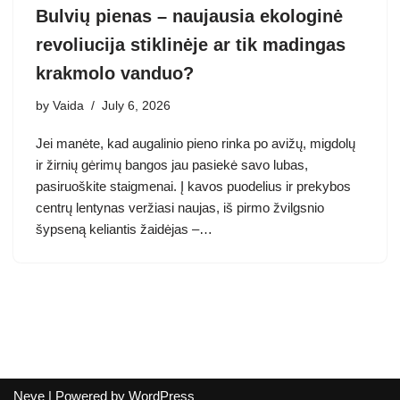
Bulvių pienas – naujausia ekologinė
revoliucija stiklinėje ar tik madingas
krakmolo vanduo?
by
Vaida
July 6, 2026
Jei manėte, kad augalinio pieno rinka po avižų, migdolų
ir žirnių gėrimų bangos jau pasiekė savo lubas,
pasiruoškite staigmenai. Į kavos puodelius ir prekybos
centrų lentynas veržiasi naujas, iš pirmo žvilgsnio
šypseną keliantis žaidėjas –…
Neve
| Powered by
WordPress