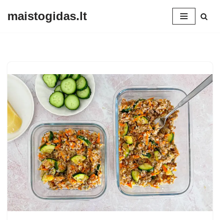
maistogidas.lt
Skip
to
content