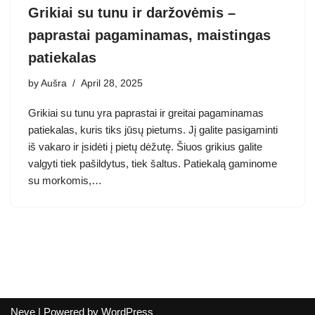
Grikiai su tunu ir daržovėmis –
paprastai pagaminamas, maistingas
patiekalas
by
Aušra
April 28, 2025
Grikiai su tunu yra paprastai ir greitai pagaminamas
patiekalas, kuris tiks jūsų pietums. Jį galite pasigaminti
iš vakaro ir įsidėti į pietų dėžutę. Šiuos grikius galite
valgyti tiek pašildytus, tiek šaltus. Patiekalą gaminome
su morkomis,…
Neve
| Powered by
WordPress