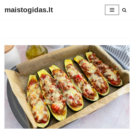
maistogidas.lt
Skip
to
content