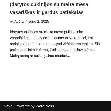
Įdarytos cukinijos su malta mėsa –
vasariškas ir gardus patiekalas
by
Aušra
June 2, 2025
Įdarytos cukinijos su malta mėsa puikiai tinka
vasariškiems, lengviems pietums ar vakarienei, kai
norisi sotaus, bet kartu ir lengvai virškinamo maisto. Šis
patiekalas tinka ir tiems, kurie vengia angliavandenių.
Maltą mėsą ar faršą galima naudoti…
Neve
| Powered by
WordPress