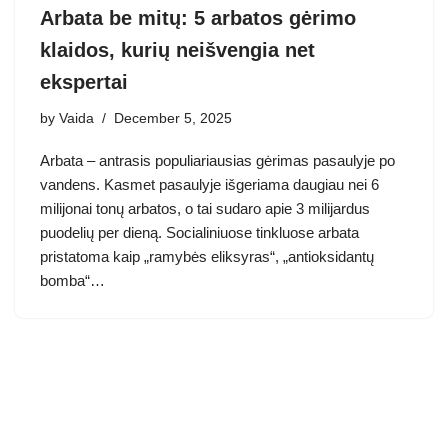
Arbata be mitų: 5 arbatos gėrimo
klaidos, kurių neišvengia net
ekspertai
by
Vaida
December 5, 2025
Arbata – antrasis populiariausias gėrimas pasaulyje po
vandens. Kasmet pasaulyje išgeriama daugiau nei 6
milijonai tonų arbatos, o tai sudaro apie 3 milijardus
puodelių per dieną. Socialiniuose tinkluose arbata
pristatoma kaip „ramybės eliksyras“, „antioksidantų
bomba“…