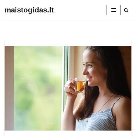
maistogidas.lt
Skip
to
content